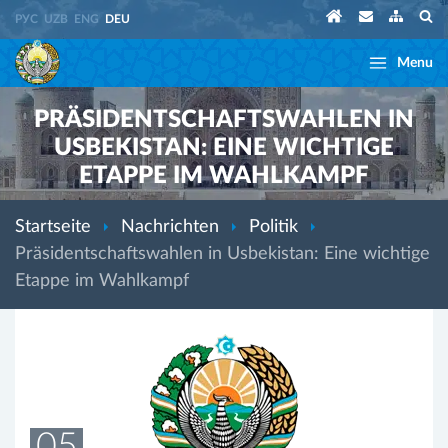
РУС
UZB
ENG
DEU
Menu
PRÄSIDENTSCHAFTSWAHLEN IN
USBEKISTAN: EINE WICHTIGE
ETAPPE IM WAHLKAMPF
Startseite
Nachrichten
Politik
Präsidentschaftswahlen in Usbekistan: Eine wichtige
Etappe im Wahlkampf
05