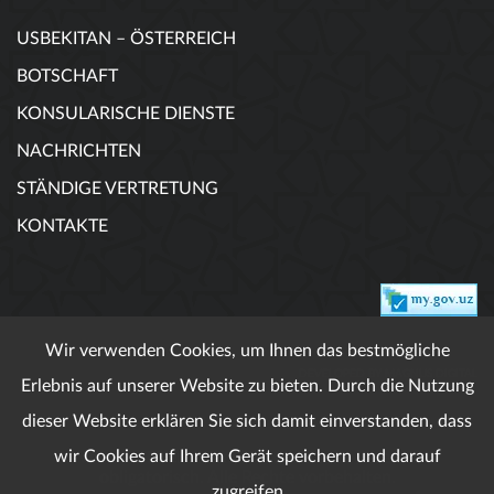
USBEKITAN – ÖSTERREICH
BOTSCHAFT
KONSULARISCHE DIENSTE
NACHRICHTEN
STÄNDIGE VERTRETUNG
KONTAKTE
Wir verwenden Cookies, um Ihnen das bestmögliche
DEVELOPED BY MAGNUS DIGITAL
Erlebnis auf unserer Website zu bieten. Durch die Nutzung
dieser Website erklären Sie sich damit einverstanden, dass
wir Cookies auf Ihrem Gerät speichern und darauf
Wenn veröffentlichte Materialien ist Referenz
obligatorisch. Alle Rechte vorbehalten.
zugreifen