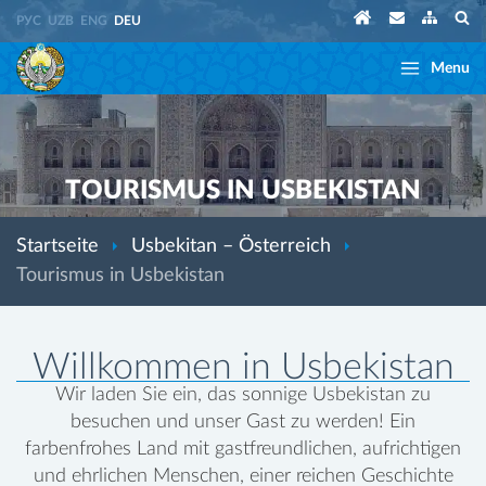
РУС
UZB
ENG
DEU
Menu
TOURISMUS IN USBEKISTAN
Startseite
Usbekitan – Österreich
Tourismus in Usbekistan
Willkommen in Usbekistan
Wir laden Sie ein, das sonnige Usbekistan zu
besuchen und unser Gast zu werden! Ein
farbenfrohes Land mit gastfreundlichen, aufrichtigen
und ehrlichen Menschen, einer reichen Geschichte