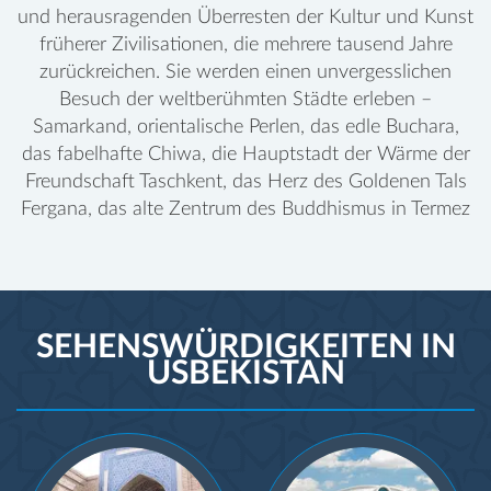
und herausragenden Überresten der Kultur und Kunst
früherer Zivilisationen, die mehrere tausend Jahre
zurückreichen. Sie werden einen unvergesslichen
Besuch der weltberühmten Städte erleben –
Samarkand, orientalische Perlen, das edle Buchara,
das fabelhafte Chiwa, die Hauptstadt der Wärme der
Freundschaft Taschkent, das Herz des Goldenen Tals
Fergana, das alte Zentrum des Buddhismus in Termez
SEHENSWÜRDIGKEITEN IN
USBEKISTAN