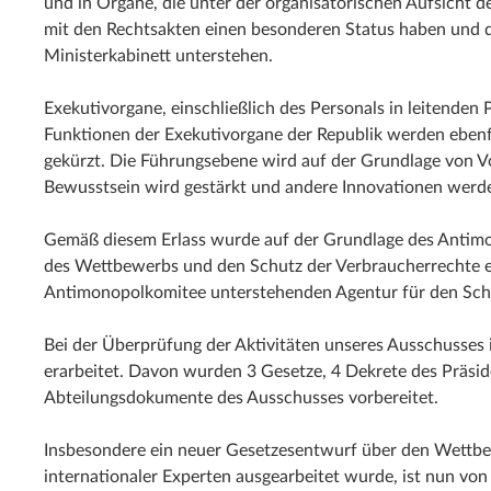
und in Organe, die unter der organisatorischen Aufsicht 
mit den Rechtsakten einen besonderen Status haben und 
Ministerkabinett unterstehen.
Exekutivorgane, einschließlich des Personals in leitenden 
Funktionen der Exekutivorgane der Republik werden ebenf
gekürzt. Die Führungsebene wird auf der Grundlage von Vo
Bewusstsein wird gestärkt und andere Innovationen werde
Gemäß diesem Erlass wurde auf der Grundlage des Antimo
des Wettbewerbs und den Schutz der Verbraucherrechte e
Antimonopolkomitee unterstehenden Agentur für den Sch
Bei der Überprüfung der Aktivitäten unseres Ausschusse
erarbeitet. Davon wurden 3 Gesetze, 4 Dekrete des Präsid
Abteilungsdokumente des Ausschusses vorbereitet.
Insbesondere ein neuer Gesetzesentwurf über den Wettb
internationaler Experten ausgearbeitet wurde, ist nun von