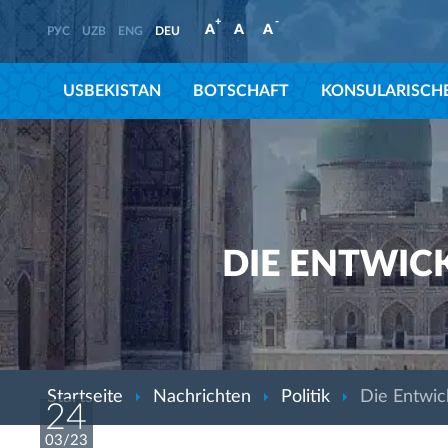
+
-
A
A
A
РУС
UZB
ENG
DEU
USBEKISTAN
BOTSCHAFT
KONSULARISCHE
DIE ENTWIC
Startseite
Nachrichten
Politik
Die Entwic
24
03/23