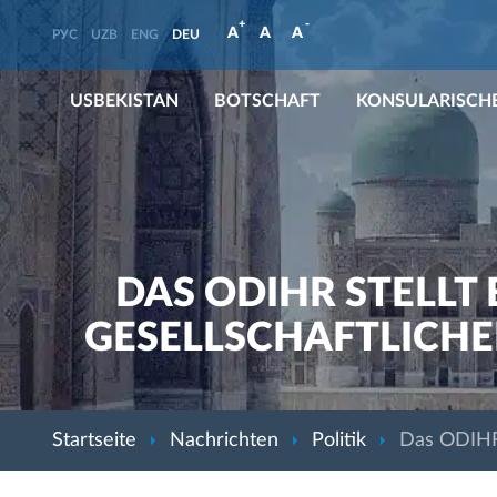
+
-
A
A
A
РУС
UZB
ENG
DEU
USBEKISTAN
BOTSCHAFT
KONSULARISCHE
DAS ODIHR STELLT
GESELLSCHAFTLICHE
Startseite
Nachrichten
Politik
Das ODIHR 