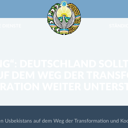
 DIENSTE
STÄNDI
NG“: DEUTSCHLAND SOLLTE
AUF DEM WEG DER TRANS
RATION WEITER UNTERS
tiven Usbekistans auf dem Weg der Transformation und Ko