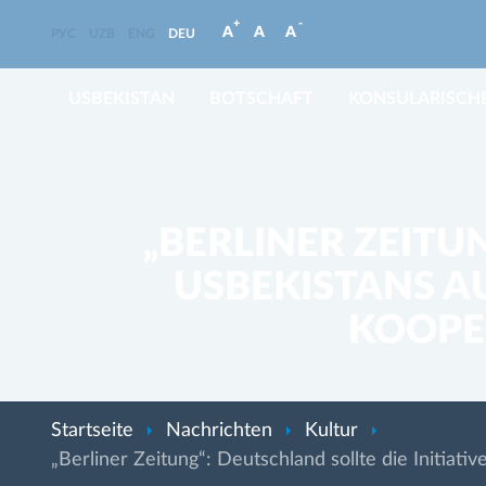
+
-
A
A
A
РУС
UZB
ENG
DEU
USBEKISTAN
BOTSCHAFT
KONSULARISCHE
„BERLINER ZEITU
USBEKISTANS 
KOOPE
Startseite
Nachrichten
Kultur
„Berliner Zeitung“: Deutschland sollte die Initia