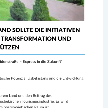
ND SOLLTE DIE INITIATIVEN
R TRANSFORMATION UND
TÜTZEN
eidenstraße – Express in die Zukunft“
istische Potenzial Usbekistans und die Entwicklung
serem Land und den Beitrag des
usbekischen Tourismusindustrie. Es wird
im postsowjetischen Raum ist