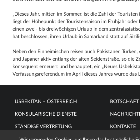
„Dieses Jahr, mitten im Sommer, ist die Zahl der Tourist
liegt der Höhepunkt der Touristensaison im Frühjahr oder 
einen zwei- bis dreiwöchigen Urlaub in dem zentralasiatis
hat beschlossen, ihren Urlaub in Samarkand statt auf Sizili
Neben den Einheimischen reisen auch Pakistaner, Türken, 
und Japaner aktiv entlang der alten Seidenstraße, so die 
konsequent erneuert und behauptet, ein „Neues Usbekist
Verfassungsreferendum im April dieses Jahres wurde das Lan
USBEKITAN – ÖSTERREICH
BOTSCHAFT
KONSULARISCHE DIENSTE
NACHRICHT
STÄNDIGE VERTRETUNG
KONTAKTE
Wir verwenden Cookies, um Ihnen das bestmögliche Erle