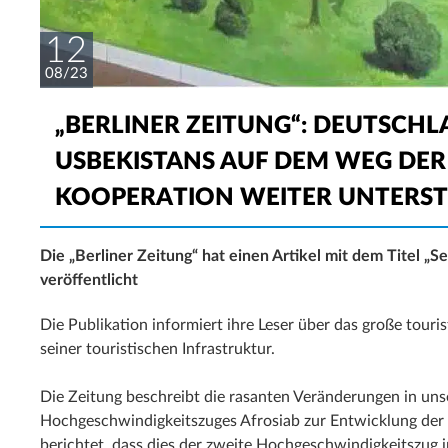
12
08/23
„BERLINER ZEITUNG“: DEUTSCHLA
USBEKISTANS AUF DEM WEG DE
KOOPERATION WEITER UNTERS
Die „Berliner Zeitung“ hat einen Artikel mit dem Titel „S
veröffentlicht
Die Publikation informiert ihre Leser über das große tour
seiner touristischen Infrastruktur.
Die Zeitung beschreibt die rasanten Veränderungen in un
Hochgeschwindigkeitszuges Afrosiab zur Entwicklung der 
berichtet, dass dies der zweite Hochgeschwindigkeitszug 