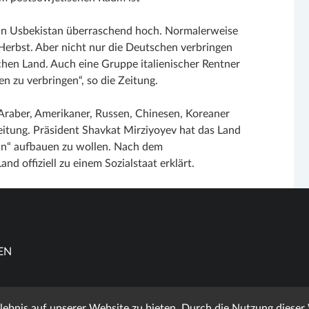
en in Usbekistan überraschend hoch. Normalerweise
Herbst. Aber nicht nur die Deutschen verbringen
chen Land. Auch eine Gruppe italienischer Rentner
en zu verbringen“, so die Zeitung.
Araber, Amerikaner, Russen, Chinesen, Koreaner
Zeitung. Präsident Shavkat Mirziyoyev hat das Land
an“ aufbauen zu wollen. Nach dem
d offiziell zu einem Sozialstaat erklärt.
EN
bnis auf unserer Website zu bieten. Durch die Nutzung dieser W