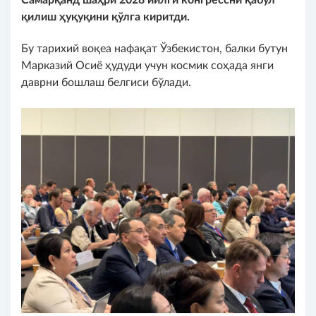
қилиш ҳуқуқини қўлга киритди.
Бу тарихий воқеа нафақат Ўзбекистон, балки бутун
Марказий Осиё ҳудуди учун космик соҳада янги
даврни бошлаш белгиси бўлади.