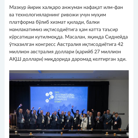
Мазкур йирик халқаро анжуман нафақат илм-фан
ва технологияларнинг ривожи учун муҳим
платформа бўлиб хизмат қилади, балки
мамлакатимиз иқтисодиётига ҳам катта таъсир
кўрсатиши кутилмоқда. Масалан, яқинда Сиднейда
ўтказилган конгресс Австралия иқтисодиётига 42
миллион австралия доллари (қарийб 27 миллион
АҚШ доллари) миқдорида даромад келтирган эди.