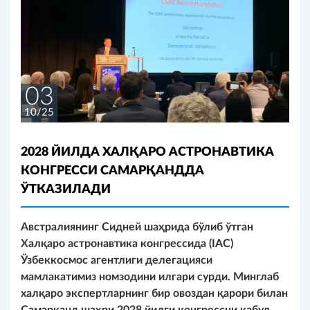
03
10/25
2028 ЙИЛДА ХАЛҚАРО АСТРОНАВТИКА
КОНГРЕССИ САМАРҚАНДДА
ЎТКАЗИЛАДИ
Австралиянинг Сидней шаҳрида бўлиб ўтган
Халқаро астронавтика конгрессида (IAC)
Ўзбеккосмос агентлиги делегацияси
мамлакатимиз номзодини илгари сурди. Минглаб
халқаро экспертларнинг бир овоздан қарори билан
Самарқанд шаҳри 2028 йилги конгрессни қабул