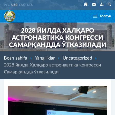
РУС
UZB
ENG
DEU
Menyu
2028 ЙИЛДА ХАЛҚАРО
АСТРОНАВТИКА КОНГРЕССИ
САМАРҚАНДДА ЎТКАЗИЛАДИ
Bosh sahifa
Yangiliklar
Uncategorized
2028 йилда Халқаро астронавтика конгресси
Самарқандда ўтказилади