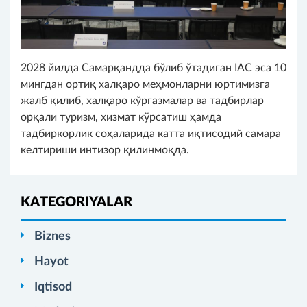
2028 йилда Самарқандда бўлиб ўтадиган IAC эса 10
мингдан ортиқ халқаро меҳмонларни юртимизга
жалб қилиб, халқаро кўргазмалар ва тадбирлар
орқали туризм, хизмат кўрсатиш ҳамда
тадбиркорлик соҳаларида катта иқтисодий самара
келтириши интизор қилинмоқда.
KATEGORIYALAR
Biznes
Hayot
Iqtisod