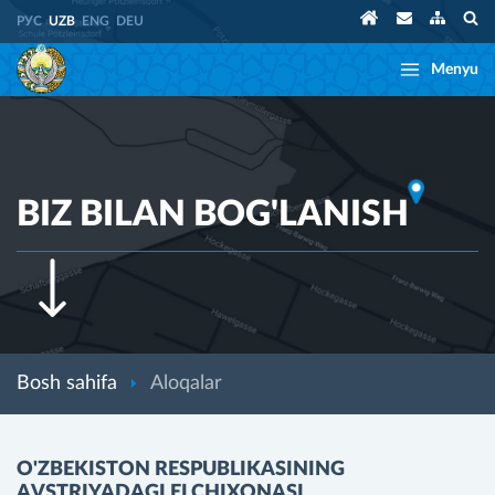
РУС
UZB
ENG
DEU
Menyu
BIZ BILAN BOG'LANISH
Bosh sahifa
Aloqalar
O'ZBEKISTON RESPUBLIKASINING
AVSTRIYADAGI ELCHIXONASI