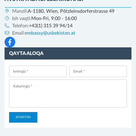
Manzil:
A-1180, Wien, Pötzleinsdorferstrasse 49
Ish vaqti:
Mon-Fri, 9:00 - 16:00
Telefon:
+43(1) 315 39 94/14
Email:
embassy@usbekistan.at
QAYTA ALOQA