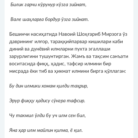
Билик гарчи кўрунур кўзга зийнат,
Вале шаҳларға бордур ўзга зийнат.
Бешинчи насиҳатида Навоий Шоҳғариб Мирзога ўз
даврининг илғор, тараққийпарвар кишилари каби
диний ва дунёвий илмларни пухта эгаллаши
зарурлигини тушунтирган. Жамъ ва тақсим санъати
воситасида фиқҳ, ҳадис, тафсир илмини бир
мисрада ёки тиб ва ҳикмат илмини бирга қўллаган:
Бу дин илмики хомам қилди таҳрир,
Эрур фиқҳу ҳадису сўнгра тафсир.
Чу
такмил ўлди бу уч илм сен бил,
Яна ҳар илм майлин қилма, ё қил.