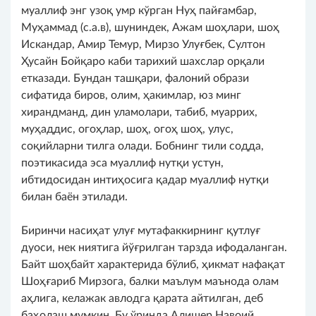
муаллиф энг узоқ умр кўрган Нуҳ пайғамбар,
Муҳаммад (с.а.в), шуниндек, Ажам шоҳлари, шоҳ
Искандар, Амир Темур, Мирзо Улуғбек, Султон
Ҳусайн Бойқаро каби тарихий шахслар орқали
етказади. Бундан ташқари, фалоний образи
сифатида биров, олим, ҳакимлар, юз минг
хирандманд, дин уламолари, табиб, муаррих,
муҳаддис, огоҳлар, шоҳ, огоҳ шоҳ, улус,
соқийларни тилга олади. Бобнинг тили содда,
поэтикасида эса муаллиф нутқи устун,
ибтидосидан интиҳосига қадар муаллиф нутқи
билан баён этилади.
Биринчи насиҳат улуғ мутафаккирнинг қутлуғ
дуоси, нек ниятига йўғрилган тарзда ифодаланган.
Байт шоҳбайт характерида бўлиб, ҳикмат нафақат
Шоҳғариб Мирзога, балки маълум маънода олам
аҳлига, келажак авлодга қарата айтилган, деб
баҳолаш мумкин. Бу ўринда Алишер Навоий