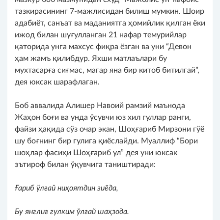
тазкирасининг 7-мажлисидан билиш мумкин. Шоир
адабиёт, санъат ва маданиятга ҳомийлик қилган ёки
ижод билан шуғулланган 21 нафар темурийлар
қаторида унга махсус фиқра ёзган ва уни “Девон
ҳам жамъ қилибдур. Яхши матлаълари бу
мухтасарға сиғмас, магар яна бир китоб битилгай”,
дея юксак шарафлаган.
Боб аввалида Алишер Навоий рамзий маънода
Жаҳон боғи ва унда ўсувчи юз хил гуллар ранги,
файзи ҳақида сўз очар экан, Шоҳғариб Мирзони гўё
шу боғнинг бир гулига қиёслайди. Муаллиф “Бори
шоҳлар фасиҳи Шоҳғариб ул” дея уни юксак
эътироф билан ўқувчига таништиради:
Ғариб ўлғай ниҳоятдин зиёда,
Бу янглиғ гулким ўлғай шаҳзода.