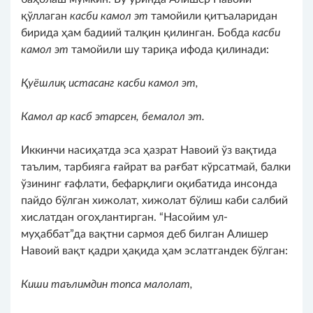
қўллаган
касби камол эт
тамойили қитъаларидан
бирида ҳам бадиий талқин қилинган. Бобда
касби
камол эт
тамойили шу тариқа ифода қилинади:
Қуёшлиқ истасанг касби камол эт,
Камол ар касб этарсен, бемалол эт.
Иккинчи насиҳатда эса ҳазрат Навоий ўз вақтида
таълим, тарбияга ғайрат ва рағбат кўрсатмай, балки
ўзининг ғафлати, бефарқлиги оқибатида инсонда
пайдо бўлган хижолат, хижолат бўлиш каби салбий
хислатдан огоҳлантирган. “Насойим ул-
муҳаббат”да вақтни сармоя деб билган Алишер
Навоий вақт қадри ҳақида ҳам эслатгандек бўлган:
Киши таълимдин то
п
са малолат,