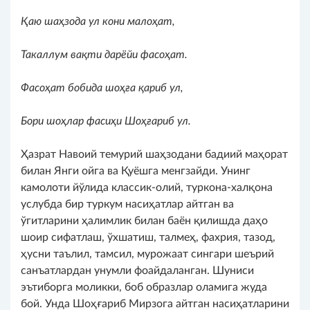
Қаю шаҳзода ул кони малоҳат,
Такаллум вақти дарёйи фасоҳат.
Фасоҳат бобида шоҳға қариб ул,
Бори шоҳлар фасиҳи Шоҳғариб ул.
Ҳазрат Навоий темурий шаҳзодани бадиий маҳорат
билан Янги ойга ва Қуёшга менгзайди. Унинг
камолоти йўлида классик-олий, туркона-халқона
услубда бир туркум насиҳатлар айтган ва
ўгитларини ҳалимлик билан баён қилишда даҳо
шоир сифатлаш, ўхшатиш, талмеҳ, фахрия, тазод,
ҳусни таълил, тамсил, мурожаат сингари шеърий
санъатлардан унумли фоайдаланган. Шуниси
эътиборга моликки, боб образлар оламига жуда
бой. Унда Шоҳғариб Мирзога айтган насиҳатларини