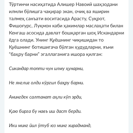
Тўртинчи насиҳатида Алишер Навоий шаҳзодани
илмли бўлишга чақирар экан, очиқ ва яширин
талмеҳ санъати воситасида Арасту, Суқрот,
Фишоғурс, Луқмон каби ҳакимлар маслаҳати билан
Кенгаш асосида давлат бошқарган шоҳ Искандарни
ёдга олади. Унинг Қуёшнинг чиқишидан то
Қуёшнинг ботишигача бўлган ҳудудларни, яъни
“баҳру барни” эгаллаганига ишора қилган:
Сикандар то
п
ти чун илму ҳунарни,
Не янглиғ олди кўргил баҳру барни.
Анингдек салтанат аҳли кўп эрди,
Қаю бирга бу навъ иш даст берди
.
Ики минг йил ўтуб юз минг хирадманд,