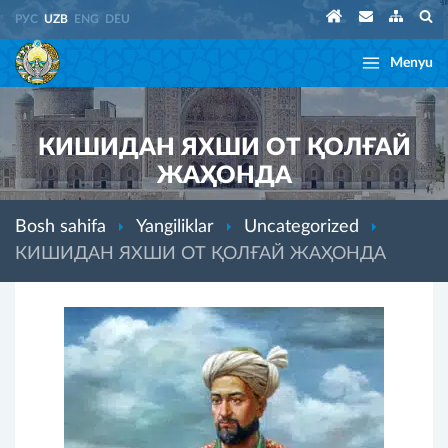
РУС
UZB
ENG
DEU
Menyu
КИШИДАН ЯХШИ ОТ ҚОЛҒАЙ
ЖАҲОНДА
Bosh sahifa
Yangiliklar
Uncategorized
КИШИДАН ЯХШИ ОТ ҚОЛҒАЙ ЖАҲОНДА