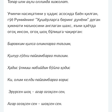
Топар илм аҳли оллинда хижолат.
Учинчи насиҳатини у ҳадис асосида баён қилган,
гўё Румийнинг “Ҳушёрларга беринг дунёни” деган
ҳикмати маъносини англаган шахс, яъни ҳаётда
огоҳ инсон, огоҳ шоҳ бўлишга чақирган:
Бировким қилса олимларға таъзим,
Қилур гўёки пайғамбарға таъзим.
Ҳадис ўлмиш набийдин бўйла ҳодис
Ки, олим келди пайғамбарға ворис
Эрурсен шоҳ
‒
агар огоҳсен сен,
Агар огоҳсен сен
‒
шоҳсен сен.