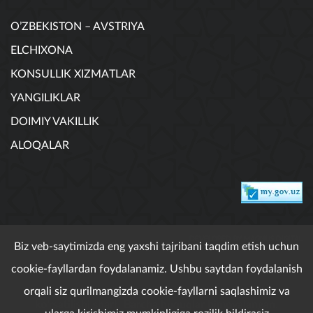
O’ZBEKISTON – AVSTRIYA
ELCHIXONA
KONSULLIK XIZMATLAR
YANGILIKLAR
DOIMIY VAKILLIK
ALOQALAR
DEVELOPED BY MAGNUS DIGITAL
Biz veb-saytimizda eng yaxshi tajribani taqdim etish uchun
cookie-fayllardan foydalanamiz. Ushbu saytdan foydalanish
orqali siz qurilmangizda cookie-fayllarni saqlashimiz va
Maqolalardan foydalanganda maqolalarga havola
ko'rsatilishi shart. Barcha huquqlar himoyalangan.