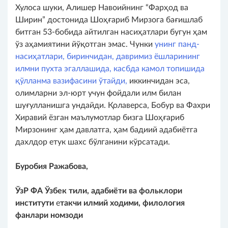
Хулоса шуки, Алишер Навоийнинг “Фарҳод ва
Ширин” достонида Шоҳғариб Мирзога бағишлаб
битган 53-бобида айтилган насиҳатлари бугун ҳам
ўз аҳамиятини йўқотган эмас. Чунки
унинг панд-
насиҳатлари, биринчидан, давримиз ёшларининг
илмни пухта эгаллашида, касбда камол топишида
қўлланма вазифасини ўтайди,
иккинчидан эса,
олимларни эл-юрт учун фойдали илм билан
шуғулланишга ундайди. Қолаверса, Бобур ва Фахри
Хиравий ёзган маълумотлар бизга Шоҳғариб
Мирзонинг ҳам давлатга, ҳам бадиий адабиётга
дахлдор етук шахс бўлганини кўрсатади.
Буробия Ражабова,
ЎзР ФА Ўзбек тили, адабиёти ва фольклори
институти
е
такчи илмий ходими, филология
фанлари номзоди