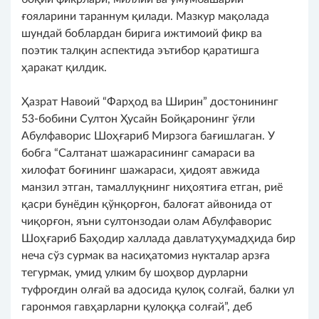
ғояларини тараннум қилади. Мазкур мақолада
шундай боблардан бирига ижтимоий фикр ва
поэтик талқин аспектида эътибор қаратишга
ҳаракат қилдик.
Ҳазрат Навоий “Фарҳод ва Ширин” достонининг
53-бобини Султон Ҳусайн Бойқаронинг ўғли
Абулфаворис Шоҳғариб Мирзога бағишлаган. У
бобга “Салтанат шажарасининг самараси ва
хилофат боғининг шажараси, ҳидоят авжида
манзил этган, тамаллуқнинг ниҳоятиға етган, риё
қасри бунёдин қўнқорғон, балоғат айвонида от
чиқорғон, яъни султонзодаи олам Абулфаворис
Шоҳғариб Баҳодир халлада давлатуҳумадҳида бир
неча сўз сурмак ва насиҳатомиз нукталар арзға
тегурмак, умид улким бу шоҳвор дурларни
туфроғдин олғай ва адосида қулоқ солғай, балки ул
гаронмоя гавҳарларни қулоққа солғай”, деб