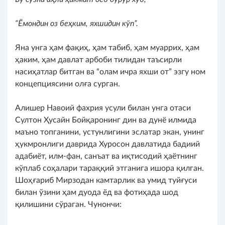
“Ё
мондин оз беҳким, яхшидин кў
п”
.
Яна унга ҳам фақиҳ, ҳам табиб, ҳам муаррих, ҳам
ҳаким, ҳам давлат арбоби тилидан таъсирли
насиҳатлар битган ва “олам ичра яхши от” эзгу ном
концепциясини олға сурган.
Алишер Навоий фахрия усули билан унга отаси
Султон Ҳусайн Бойқаронинг дин ва дунё илмида
маъно топганини, устунлигини эслатар экан, унинг
ҳукмронлиги даврида Хуросон давлатида бадиий
адабиёт, илм-фан, санъат ва иқтисодий ҳаётнинг
кўплаб соҳалари тараққий этганига ишора қилган.
Шоҳғариб Мирзодан камтарлик ва умид туйғуси
билан ўзини ҳам дуода ёд ва фотиҳада шод
қилишини сўраган. Чунончи: