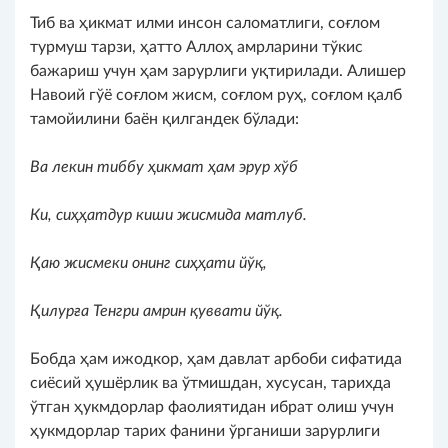
Тиб ва ҳикмат илми инсон саломатлиги, соғлом
турмуш тарзи, ҳатто Аллоҳ амрларини тўкис
бажариш учун ҳам зарурлиги уқтирилади. Алишер
Навоий гўё соғлом жисм, соғлом руҳ, соғлом қалб
тамойилини баён қилгандек бўлади:
Ва лекин тиббу ҳикмат ҳам эрур хўб
Ки, сиҳҳатдур киши жисмида матлуб.
Қаю жисмеки онинг сиҳҳати йўқ,
Қилурға Тенгри амрин қуввати йўқ.
Бобда ҳам ижодкор, ҳам давлат арбоби сифатида
сиёсий ҳушёрлик ва ўтмишдан, хусусан, тарихда
ўтган ҳукмдорлар фаолиятидан ибрат олиш учун
ҳукмдорлар тарих фанини ўрганиши зарурлиги