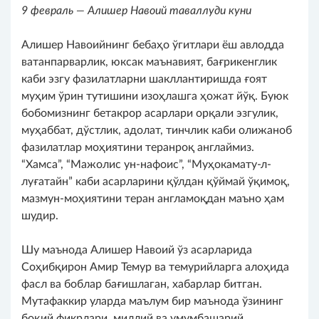
9 февраль — Алишер Навоий таваллуди куни
Алишер Навоийнинг бебаҳо ўгитлари ёш авлодда
ватанпарварлик, юксак маънавият, бағрикенглик
каби эзгу фазилатларни шакллантиришда ғоят
муҳим ўрин тутишини изоҳлашга ҳожат йўқ. Буюк
бобомизнинг бетакрор асарлари орқали эзгулик,
муҳаббат, дўстлик, адолат, тинчлик каби олижаноб
фазилатлар моҳиятини теранроқ англаймиз.
“Хамса”, “Мажолис ун-нафоис”, “Mуҳокамату-л-
луғатайн” каби асарларини қўлдан қўймай ўқимоқ,
мазмун-моҳиятини теран англамоқдан маъно ҳам
шудир.
Шу маънода Алишер Навоий ўз асарларида
Соҳибқирон Амир Темур ва темурийларга алоҳида
фасл ва боблар бағишлаган, хабарлар битган.
Мутафаккир уларда маълум бир маънода ўзининг
боқий фикрлари, миллий ва умумбашарий