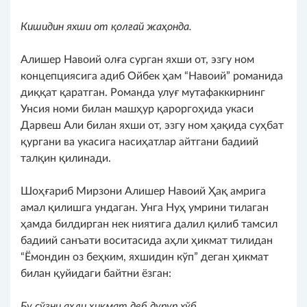
Кишидин яхши от қолғай жаҳонда.
Алишер Навоий олға сурган яхши от, эзгу ном
концепциясига адиб Ойбек ҳам “Навоий” романида
диққат қаратган. Романда улуғ мутафаккирнинг
Унсия номи билан машҳур қароргоҳида укаси
Дарвеш Али билан яхши от, эзгу ном ҳақида суҳбат
қургани ва укасига насиҳатлар айтгани бадиий
талқин қилинади.
Шоҳғариб Мирзони Алишер Навоий Ҳақ амрига
амал қилишга ундаган. Унга Нуҳ умрини тилаган
ҳамда билдирган нек ниятига далил қилиб тамсил
бадиий санъати воситасида аҳли ҳикмат тилидан
“Ёмондин оз беҳким, яхшидин кўп” деган ҳикмат
билан қуйидаги байтни ёзган:
Бу сўзни аҳли ҳикмат деб дурур хўб,