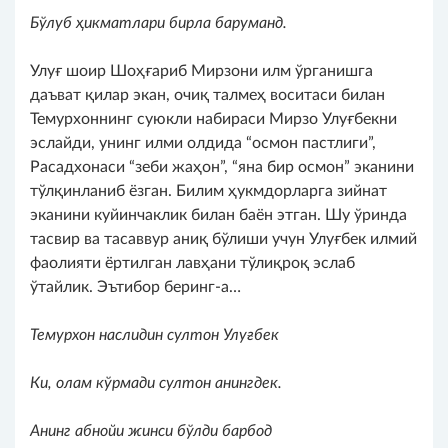
Бўлуб ҳикматлари бирла баруманд.
Улуғ шоир Шоҳғариб Мирзони илм ўрганишга
даъват қилар экан, очиқ талмеҳ воситаси билан
Темурхоннинг суюкли набираси Мирзо Улуғбекни
эслайди, унинг илми олдида “осмон пастлиги”,
Расадхонаси “зеби жаҳон”, “яна бир осмон” эканини
тўлқинланиб ёзган. Билим ҳукмдорларга зийнат
эканини куйинчаклик билан баён этган. Шу ўринда
тасвир ва тасаввур аниқ бўлиши учун Улуғбек илмий
фаолияти ёртилган лавҳани тўлиқроқ эслаб
ўтайлик. Эътибор беринг-а…
Темурхон наслидин султон Улуғбек
Ки, олам кўрмади султон анингдек.
Анинг абнойи жинси бўлди барбод