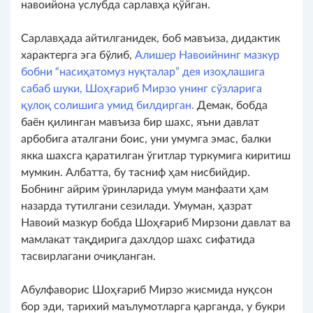
навоийона услубда сарлавҳа қўйган.
Сарлавҳада айтилганидек, боб мавъиза, дидактик
характерга эга бўлиб,
Алишер Навоийнинг мазкур
бобни “насиҳатомуз нуқталар” дея изоҳлашига
сабаб шуки, Шоҳғариб Мирзо унинг сўзларига
қулоқ солишига умид билдирган.
Демак, бобда
баён қилинган мавъиза бир шахс, яъни давлат
арбобига аталгани боис, уни умумга эмас, балки
якка шахсга қаратилган ўгитлар туркумига киритиш
мумкин. Албатта, бу тасниф ҳам нисбийдир.
Бобнинг айрим ўринларида умум манфаати ҳам
назарда тутилгани сезилади. Умуман, ҳазрат
Навоий мазкур бобда Шоҳғариб Мирзони давлат ва
мамлакат тақдирига дахлдор шахс сифатида
тасвирлагани очиқланган.
Абулфаворис Шоҳғариб Мирзо жисмида нуқсон
бор эди, тарихий маълумотларга қарганда, у букри