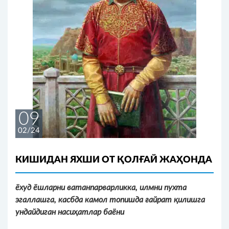
09
02/24
КИШИДАН ЯХШИ ОТ ҚОЛҒАЙ ЖАҲОНДА
ёхуд ёшларни ватанпарварликка, илмни пухта
эгаллашга, касбда камол топишда ғайрат қилишга
ундайдиган насиҳатлар баёни