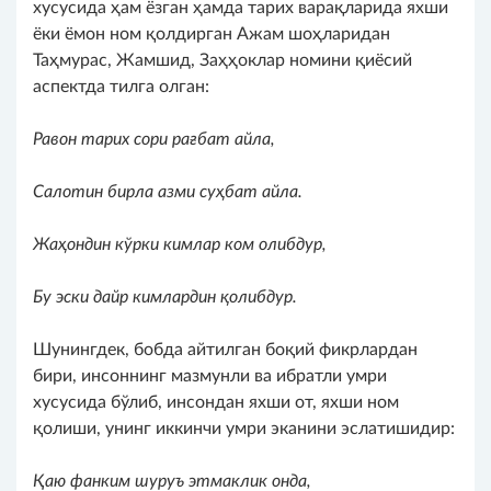
хусусида ҳам ёзган ҳамда тарих варақларида яхши
ёки ёмон ном қолдирган Ажам шоҳларидан
Таҳмурас, Жамшид, Заҳҳоклар номини қиёсий
аспектда тилга олган:
Равон тарих сори рағбат айла,
Салотин бирла азми суҳбат айла.
Жаҳондин кўрки кимлар ком олибдур,
Бу эски дайр кимлардин қолибдур.
Шунингдек, бобда айтилган боқий фикрлардан
бири, инсоннинг мазмунли ва ибратли умри
хусусида бўлиб, инсондан яхши от, яхши ном
қолиши, унинг иккинчи умри эканини эслатишидир:
Қаю фанким шуруъ этмаклик онда,