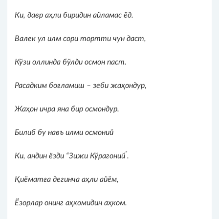
Ки, давр аҳли биридин айламас ёд.
Валек ул илм сори тор
т
ти чун даст,
Кўзи оллинда бўлди осмон
п
аст.
Расадким боғламиш – зеби жаҳондур,
Жаҳон ичра яна бир осмондур.
Билиб бу навъ илми осмоний
”
Ки, андин ёзди
“
Зижи Кўрагоний
.
Қиёматға дегинча аҳли айём,
Ёзорлар онинг аҳкомидин аҳком.