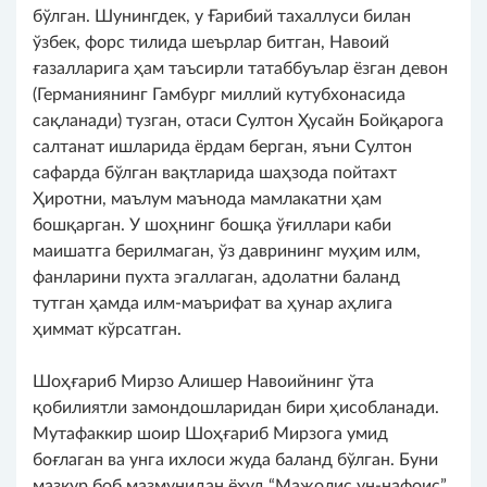
бўлган. Шунингдек, у Ғарибий тахаллуси билан
ўзбек, форс тилида шеърлар битган, Навоий
ғазалларига ҳам таъсирли татаббуълар ёзган девон
(Германиянинг Гамбург миллий кутубхонасида
сақланади) тузган, отаси Султон Ҳусайн Бойқарога
салтанат ишларида ёрдам берган, яъни Султон
сафарда бўлган вақтларида шаҳзода пойтахт
Ҳиротни, маълум маънода мамлакатни ҳам
бошқарган. У шоҳнинг бошқа ўғиллари каби
маишатга берилмаган, ўз даврининг муҳим илм,
фанларини пухта эгаллаган, адолатни баланд
тутган ҳамда илм-маърифат ва ҳунар аҳлига
ҳиммат кўрсатган.
Шоҳғариб Мирзо Алишер Навоийнинг ўта
қобилиятли замондошларидан бири ҳисобланади.
Мутафаккир шоир Шоҳғариб Мирзога умид
боғлаган ва унга ихлоси жуда баланд бўлган. Буни
мазкур боб мазмунидан ёхуд “Мажолис ун-нафоис”