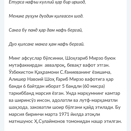
Етурса нафъи куллий ҳар бир иршод,
Менинг руҳум дуодин қилғасен шод.
Санга бу
п
анд ҳар дам нафъ бергай,
Дуо қилсанг манга ҳам нафъ бергай.
Минг афсуслар бўлсинки, Шоҳғариб Мирзо буюк
мутафаккирдан аввалроқ, бевақт вафот этган.
Ўзбекистон Қаҳрамони С.Ғаниеванинг ёзишича,
Алишер Навоий Шоҳ Ғариб Мирзо вафотига ҳар
банди 6 байтдан иборат 5 бандли (60 мисра)
таркиббанд марсия ёзган. Унда марҳумнинг камтар
ва ширинсўз инсон, адолатли ва лутф-марҳаматли
шаҳзода, заковатли шоир бўлгани қайд этилади. Бу
марсия биринчи марта 1971 йилда атоқли
матншунос Ҳ.Сулаймонов томонидан нашр этилган.