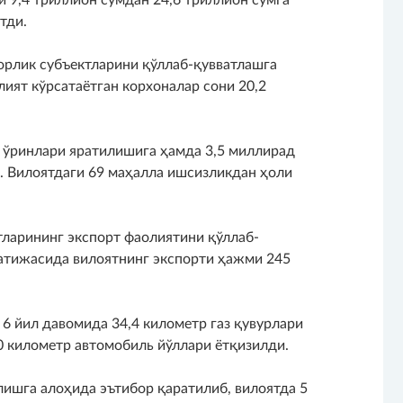
тди.
рлик субъектларини қўллаб-қувватлашга
ият кўрсатаётган корхоналар сони 20,2
ш ўринлари яратилишига ҳамда 3,5 миллирад
 Вилоятдаги 69 маҳалла ишсизликдан ҳоли
ларининг экспорт фаолиятини қўллаб-
натижасида вилоятнинг экспорти ҳажми 245
 йил давомида 34,4 километр газ қувурлари
0 километр автомобиль йўллари ётқизилди.
ишга алоҳида эътибор қаратилиб, вилоятда 5