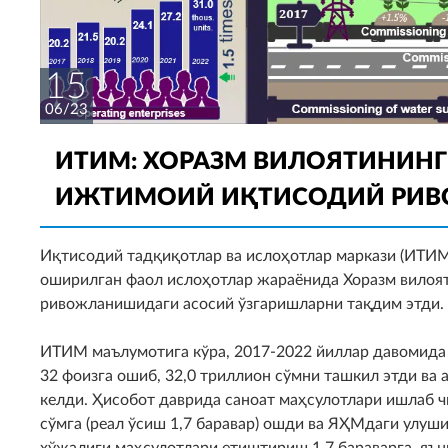
15
06/23
ИТИМ: ХОРАЗМ ВИЛОЯТИНИНГ
ИЖТИМОИЙ ИҚТИСОДИЙ РИ
Иқтисодий тадқиқотлар ва ислоҳотлар маркази (ИТИМ
оширилган фаол ислоҳотлар жараёнида Хоразм вилоя
ривожланишидаги асосий ўзгаришларни тақдим этди.
ИТИМ маълумотига кўра, 2017-2022 йиллар давомида 
32 фоизга ошиб, 32,0 триллион сўмни ташкил этди ва
келди. Ҳисобот даврида саноат маҳсулотлари ишлаб ч
сўмга (реал ўсиш 1,7 баравар) ошди ва ЯҲМдаги улуши
хўжалиги маҳсулотлари етиштириш 1,7 бараварга, яън