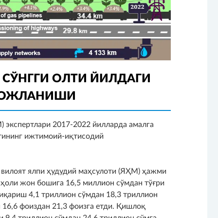
 СЎНГГИ ОЛТИ ЙИЛДАГИ
ВОЖЛАНИШИ
) экспертлари 2017-2022 йилларда амалга
тининг ижтимоий-иқтисодий
вилоят ялпи ҳудудий маҳсулоти (ЯҲМ) ҳажми
 аҳоли жон бошига 16,5 миллион сўмдан тўғри
иқариш 4,1 триллион сўмдан 18,3 триллион
 16,6 фоиздан 21,3 фоизга етди. Қишлоқ
и 9,4 триллион сўмдан 24,6 триллион сўмга