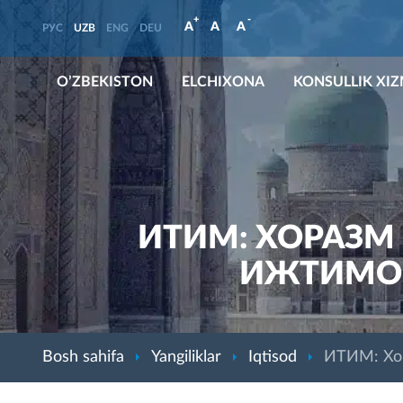
+
-
A
A
A
РУС
UZB
ENG
DEU
O’ZBEKISTON
ELCHIXONA
KONSULLIK XI
ИТИМ: ХОРАЗМ
ИЖТИМО
Bosh sahifa
Yangiliklar
Iqtisod
ИТИМ: Хор