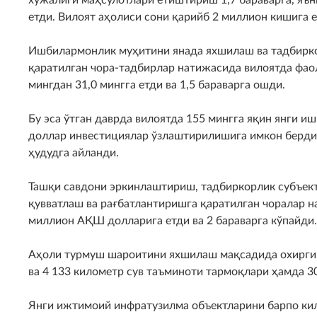
етди. Вилоят аҳолиси сони қарийб 2 миллион кишига е
Ишбилармонлик муҳитини янада яхшилаш ва тадбирко
қаратилган чора-тадбирлар натижасида вилоятда фаол
мингдан 31,0 мингга етди ва 1,5 бараварга ошди.
Бу эса ўтган даврда вилоятда 155 мингга яқин янги и
доллар инвестициялар ўзлаштирилишига имкон берди.
ҳудудга айланди.
Ташқи савдони эркинлаштириш, тадбиркорлик субъект
қувватлаш ва рағбатлантиришга қаратилган чоралар 
миллион АҚШ долларига етди ва 2 бараварга кўпайди.
Аҳоли турмуш шароитини яхшилаш мақсадида охирги 6
ва 4 133 километр сув таъминоти тармоқлари ҳамда 3
Янги ижтимоий инфратузилма объектларини барпо кил