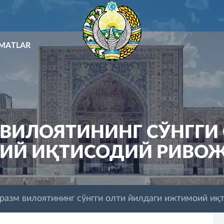
ZMATLAR
 ВИЛОЯТИНИНГ СЎНГГИ
ИЙ ИҚТИСОДИЙ РИВО
азм вилоятининг сўнгги олти йилдаги ижтимоий и