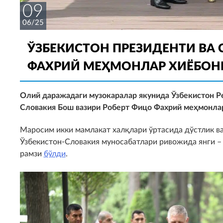
09
06/25
ЎЗБЕКИСТОН ПРЕЗИДЕНТИ ВА
ФАХРИЙ МЕҲМОНЛАР ХИЁБОН
Олий даражадаги музокаралар якунида Ўзбекистон Р
Словакия Бош вазири Роберт Фицо Фахрий меҳмонлар
Маросим икки мамлакат халқлари ўртасида дўстлик ва
Ўзбекистон-Словакия муносабатлари ривожида янги –
рамзи
бўлди
.