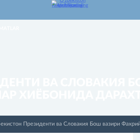
ZMATLAR
ИДЕНТИ ВА СЛОВАКИЯ Б
АР ХИЁБОНИДА ДАРАХТ
бекистон Президенти ва Словакия Бош вазири Фахри