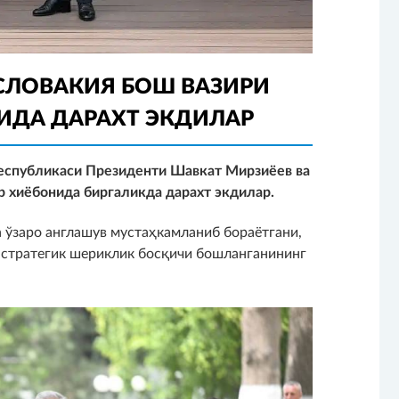
 СЛОВАКИЯ БОШ ВАЗИРИ
ИДА ДАРАХТ ЭКДИЛАР
еспубликаси Президенти Шавкат Мирзиёев ва
 хиёбонида биргаликда дарахт экдилар.
 ўзаро англашув мустаҳкамланиб бораётгани,
 стратегик шериклик босқичи бошланганининг