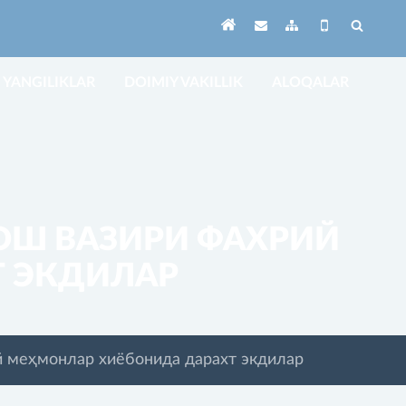
YANGILIKLAR
DOIMIY VAKILLIK
ALOQALAR
ОШ ВАЗИРИ ФАХРИЙ
 ЭКДИЛАР
й меҳмонлар хиёбонида дарахт экдилар