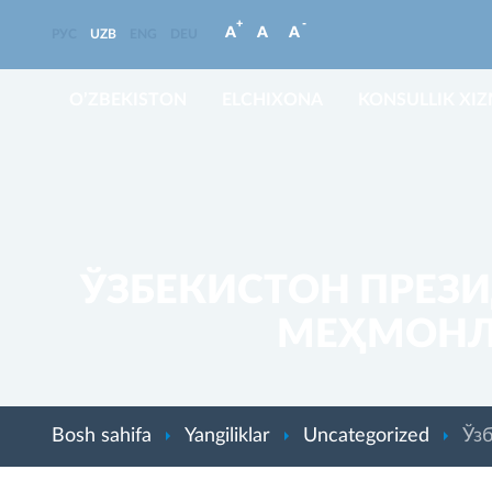
+
-
A
A
A
РУС
UZB
ENG
DEU
O’ZBEKISTON
ELCHIXONA
KONSULLIK XI
ЎЗБЕКИСТОН ПРЕЗ
МЕҲМОНЛ
Bosh sahifa
Yangiliklar
Uncategorized
Ўз