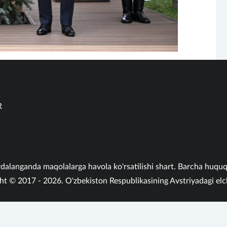
R
alanganda maqolalarga havola ko'rsatilishi shart. Barcha huqu
ht © 2017 - 2026. O'zbekiston Respublikasining Avstriyadagi elc