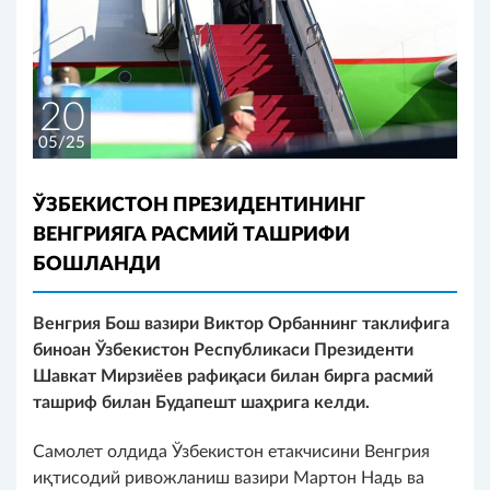
20
05/25
ЎЗБЕКИСТОН ПРЕЗИДЕНТИНИНГ
ВЕНГРИЯГА РАСМИЙ ТАШРИФИ
БОШЛАНДИ
Венгрия Бош вазири Виктор Орбаннинг таклифига
биноан Ўзбекистон Республикаси Президенти
Шавкат Мирзиёев рафиқаси билан бирга расмий
ташриф билан Будапешт шаҳрига келди.
Самолет олдида Ўзбекистон етакчисини Венгрия
иқтисодий ривожланиш вазири Мартон Надь ва