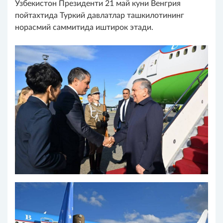
Ўзбекистон Президенти 21 май куни Венгрия
пойтахтида Туркий давлатлар ташкилотининг
норасмий саммитида иштирок этади.