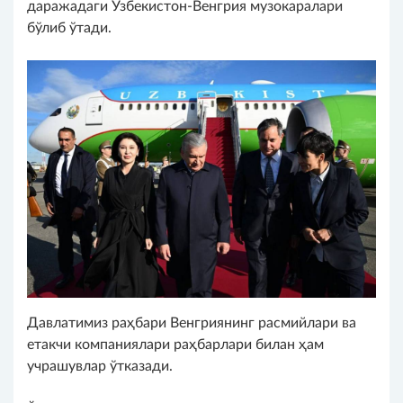
даражадаги Ўзбекистон-Венгрия музокаралари
бўлиб ўтади.
Давлатимиз раҳбари Венгриянинг расмийлари ва
етакчи компаниялари раҳбарлари билан ҳам
учрашувлар ўтказади.