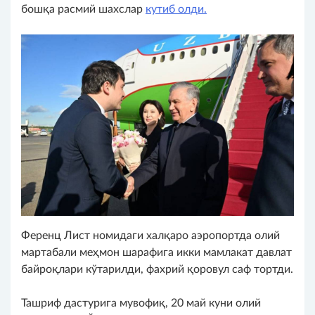
бошқа расмий шахслар
кутиб олди.
Ференц Лист номидаги халқаро аэропортда олий
мартабали меҳмон шарафига икки мамлакат давлат
байроқлари кўтарилди, фахрий қоровул саф тортди.
Ташриф дастурига мувофиқ, 20 май куни олий