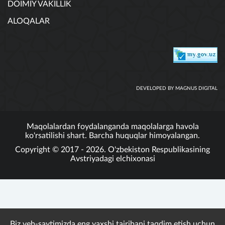
DOIMIY VAKILLIK
ALOQALAR
DEVELOPED BY MAGNUS DIGITAL
Maqolalardan foydalanganda maqolalarga havola
ko'rsatilishi shart. Barcha huquqlar himoyalangan.
Copyright © 2017 - 2026. O'zbekiston Respublikasining
Avstriyadagi elchixonasi
Biz veb-saytimizda eng yaxshi tajribani taqdim etish uchun