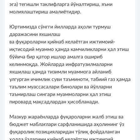
эга) тегишли таклифларга йўналтириш, яъни
молиялаштириш амалиётидир.
Юртимизда сўнгги йилларда аҳоли турмуш
даражасини яхшилаш
ва фуқароларни қийнаб келаётган ижтимоий-
иқтисодий муаммо ҳамда камчиликларни ҳал этиш
бўйича бир қатор ишлар амалга ошириб
келинмоқда. Жойларда инфратузилмаларни
яхшилаш ҳамда тизимли муаммога айланиб
улгурган ичимлик суви таъминоти, табиий газ ҳамда
таълим муассасалари бинолари ва йўлларни
таъмирлаш сингари муаммоларни ҳал этиш
пировард мақсадлардан ҳисобланади.
Мазкур жараёнларда фуқароларни жалб этиш ва
бюджет маблағлари сарфланишида аҳолининг ўз
фуқаролик позицияларидан тўлиқ фойдаланган
ҳолда ўзларини қийнаб келаётган ижтимоий