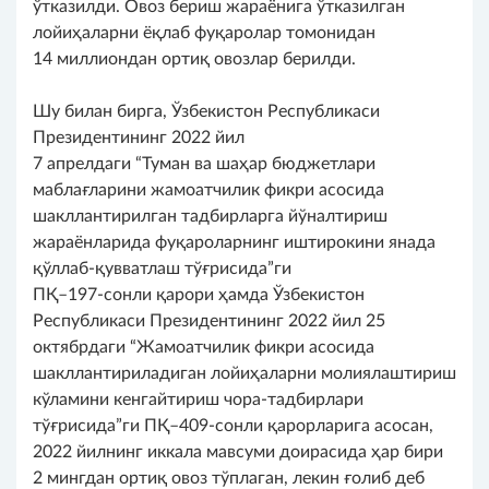
ўтказилди. Овоз бериш жараёнига ўтказилган
лойиҳаларни ёқлаб фуқаролар томонидан
14 миллиондан ортиқ овозлар берилди.
Шу билан бирга, Ўзбекистон Республикаси
Президентининг 2022 йил
7 апрелдаги “Туман ва шаҳар бюджетлари
маблағларини жамоатчилик фикри асосида
шакллантирилган тадбирларга йўналтириш
жараёнларида фуқароларнинг иштирокини янада
қўллаб-қувватлаш тўғрисида”ги
ПҚ–197-сонли қарори ҳамда Ўзбекистон
Республикаси Президентининг 2022 йил 25
октябрдаги “Жамоатчилик фикри асосида
шакллантириладиган лойиҳаларни молиялаштириш
кўламини кенгайтириш чора-тадбирлари
тўғрисида”ги ПҚ–409-сонли қарорларига асосан,
2022 йилнинг иккала мавсуми доирасида ҳар бири
2 мингдан ортиқ овоз тўплаган, лекин ғолиб деб