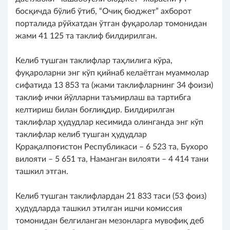
босқичда бўлиб ўтиб, “Очиқ бюджет” ахборот
порталида рўйхатдан ўтган фуқаролар томонидан
жами 41 125 та таклиф билдирилган.
Келиб тушган таклифлар таҳлилига кўра,
фуқароларни энг кўп қийнаб келаётган муаммолар
сифатида 13 853 та (жами таклифларнинг 34 фоизи)
таклиф ички йўлларни таъмирлаш ва тартибга
келтириш билан боғлиқдир. Билдирилган
таклифлар ҳудудлар кесимида олинганда энг кўп
таклифлар келиб тушган ҳудудлар
Қорақалпоғистон Республикаси – 6 523 та, Бухоро
вилояти – 5 651 та, Наманган вилояти – 4 414 тани
ташкил этган.
Келиб тушган таклифлардан 21 833 таси (53 фоиз)
ҳудудларда ташкил этилган ишчи комиссия
томонидан белгиланган мезонларга мувофиқ деб