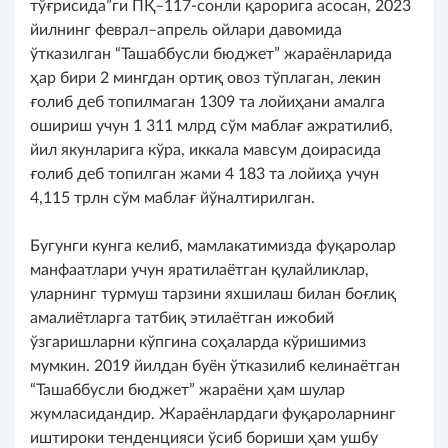
тўғрисида”ги ПҚ–117-сонли қарорига асосан, 2023
йилнинг феврал–апрель ойлари давомида
ўтказилган “Ташаббусли бюджет” жараёнларида
ҳар бири 2 мингдан ортиқ овоз тўплаган, лекин
ғолиб деб топилмаган 1309 та лойиҳани амалга
ошириш учун 1 311 млрд сўм маблағ ажратилиб,
йил якунларига кўра, иккала мавсум доирасида
ғолиб деб топилган жами 4 183 та лойиҳа учун
4,115 трлн сўм маблағ йўналтирилган.
Бугунги кунга келиб, мамлакатимизда фуқаролар
манфаатлари учун яратилаётган қулайликлар,
уларнинг турмуш тарзини яхшилаш билан боғлиқ
амалиётларга татбиқ этилаётган ижобий
ўзгаришларни кўпгина соҳаларда кўришимиз
мумкин. 2019 йилдан буён ўтказилиб келинаётган
“Ташаббусли бюджет” жараёни ҳам шулар
жумласидандир. Жараёнлардаги фуқароларнинг
иштироки тенденцияси ўсиб бориши ҳам ушбу