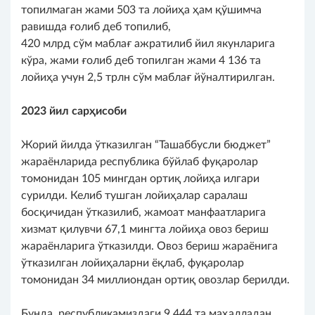
топилмаган жами 503 та лойиҳа ҳам қўшимча
равишда ғолиб деб топилиб,
420 млрд сўм маблағ ажратилиб йил якунларига
кўра, жами ғолиб деб топилган жами 4 136 та
лойиҳа учун 2,5 трлн сўм маблағ йўналтирилган.
2023 йил сарҳисоби
Жорий йилда ўтказилган “Ташаббусли бюджет”
жараёнларида республика бўйлаб фуқаролар
томонидан 105 мингдан ортиқ лойиҳа илгари
сурилди. Келиб тушган лойиҳалар саралаш
босқичидан ўтказилиб, жамоат манфаатларига
хизмат қилувчи 67,1 мингта лойиҳа овоз бериш
жараёнларига ўтказилди. Овоз бериш жараёнига
ўтказилган лойиҳаларни ёқлаб, фуқаролар
томонидан 34 миллиондан ортиқ овозлар берилди.
Бунда, республикамиздаги 9 444 та маҳалладан