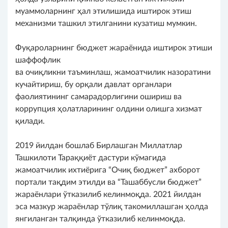
муаммоларнинг ҳал этилишида иштирок этиш
механизми ташкил этилганини кузатиш мумкин.
Фуқароларнинг бюджет жараёнида иштирок этиши
шаффофлик
ва очиқликни таъминлаш, жамоатчилик назоратини
кучайтириш, бу орқали давлат органлари
фаолиятининг самарадорлигини ошириш ва
коррупция ҳолатларининг олдини олишга хизмат
қилади.
2019 йилдан бошлаб Бирлашган Миллатлар
Ташкилоти Тараққиёт дастури кўмагида
жамоатчилик ихтиёрига “Очиқ бюджет” ахборот
портали тақдим этилди ва “Ташаббусли бюджет”
жараёнлари ўтказилиб келинмоқда. 2021 йилдан
эса мазкур жараёнлар тўлиқ такомиллашган ҳолда
янгиланган талқинда ўтказилиб келинмоқда.