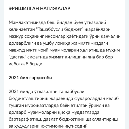
ЭРИШИЛГАН НАТИЖАЛАР
Мамлакатимизда беш йилдан буён ўтказилиб
келинаётган “Ташаббусли бюджет” жараёнлари
мазкур соҳанинг инсонлар ҳаётидаги ўрни қанчалик
долзарблиги ва ушбу лойиҳа жамиятимиздаги
мавжуд ижтимоий муаммоларни ҳал этишда муҳим
“дастак” сифатида хизмат қилишини яна бир бор
исботлаб берди.
2021 йил сарҳисоби
2021 йилда ўтказилган ташаббусли
бюджетлаштириш жараёнида фуқаролардан келиб
тушган мурожаатларда баён этилган ўринли ва
долзарб муаммоларни қисқа муддатларда
бартараф этиш, давлат бюджетини шакллантириш
ва ҳудудларни ижтимоий-иқтисодий