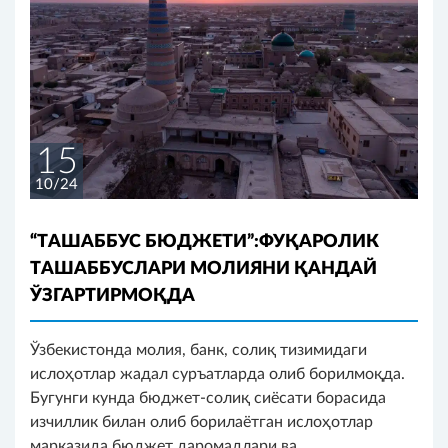
15
10/24
“ТАШАББУС БЮДЖЕТИ”:ФУҚАРОЛИК
ТАШАББУСЛАРИ МОЛИЯНИ ҚАНДАЙ
ЎЗГАРТИРМОҚДА
Ўзбекистонда молия, банк, солиқ тизимидаги
ислоҳотлар жадал суръатларда олиб борилмоқда.
Бугунги кунда бюджет-солиқ сиёсати борасида
изчиллик билан олиб борилаётган ислоҳотлар
марказида бюджет даромадлари ва