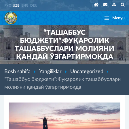
РУС
UZB
ENG
DEU
Menyu
“ТАШАББУС
БЮДЖЕТИ”:ФУҚАРОЛИК
ТАШАББУСЛАРИ МОЛИЯНИ
ҚАНДАЙ ЎЗГАРТИРМОҚДА
Bosh sahifa
Yangiliklar
Uncategorized
“Ташаббус бюджети”:Фуқаролик ташаббуслари
молияни қандай ўзгартирмоқда