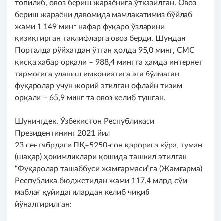
топилиб, овоз бериш жараёнига ўтказилган. Овоз
бериш жараёни давомида мамлакатимиз бўйлаб
жами 1 149 минг нафар фуқаро ўзларини
қизиқтирган таклифларга овоз берди. Шундан
Порталда рўйхатдан ўтган ҳолда 95,0 минг, СМС
қисқа хабар орқали – 988,4 мингта ҳамда интернет
тармоғига уланиш имкониятига эга бўлмаган
фуқаролар учун жорий этилган офлайн тизим
орқали – 65,9 минг та овоз келиб тушган.
Шунингдек, Ўзбекистон Республикаси
Президентининг 2021 йил
23 сентябрдаги ПҚ–5250-сон қарорига кўра, туман
(шаҳар) ҳокимликлари қошида ташкил этилган
“Фуқаролар ташаббуси жамғармаси”га (Жамғарма)
Республика бюджетидан жами 117,4 млрд сўм
маблағ қуйидагилардан келиб чиқиб
йўналтирилган: