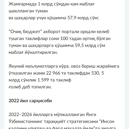
Жамғармада 1 млрд сўмдан кам маблағ
шаклланган туман
ва шаҳарлар учун қўшимча 57,9 млрд сўм;
“Очиқ бюджет” ахборот портали орқали келиб
тушган таклифлар сони 100 тадан ортиқ бўлган
туман ва шаҳарларга қўшимча 59,5 млрд сўм
маблағ йўналтирилган.
Якуний маълумотларга кўра, овоз бериш жараёнига
ўтказилган жами 22 966 та таклифдан 530, 5
млрд сўмлик 1 599 та таклиф
ғолиб деб топилган.
2022 йил сарҳисоби
2022–2026 йилларга мўлжалланган Янги
Ўзбекистоннинг тараққиёт стратегиясини “Инсон
қадрини улуғлаш ва фаол маҳалла йили”да амалга