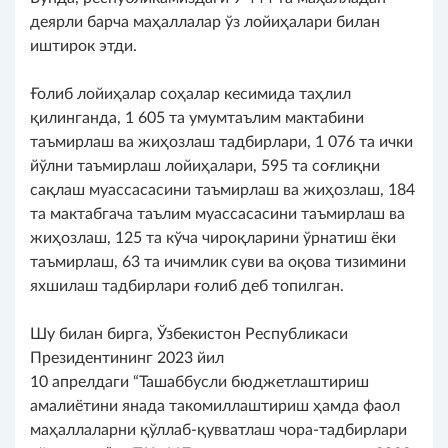
деярли барча маҳаллалар ўз лойиҳалари билан
иштирок этди.
Ғолиб лойиҳалар соҳалар кесимида таҳлил
қилинганда, 1 605 та умумтаълим мактабини
таъмирлаш ва жиҳозлаш тадбирлари, 1 076 та ички
йўлни таъмирлаш лойиҳалари, 595 та соғлиқни
сақлаш муассасасини таъмирлаш ва жиҳозлаш, 184
та мактабгача таълим муассасасини таъмирлаш ва
жиҳозлаш, 125 та кўча чироқларини ўрнатиш ёки
таъмирлаш, 63 та ичимлик суви ва оқова тизимини
яхшилаш тадбирлари ғолиб деб топилган.
Шу билан бирга, Ўзбекистон Республикаси
Президентининг 2023 йил
10 апрелдаги “Ташаббусли бюджетлаштириш
амалиётини янада такомиллаштириш ҳамда фаол
маҳаллаларни қўллаб-қувватлаш чора-тадбирлари