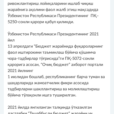
ривожлантириш лойиҳаларини ишлаб чиқиш
жараёнига аҳолини фаол жалб этиш мақсадида
Ўзбекистон Республикаси Президентининг ПҚ–
5250-сонли қарори қабул қилинди.
Ўзбекистон Республикаси Президентининг 2021
йил
13 апрелдаги “Бюджет жараёнида фуқароларнинг
фаол иштирокини таъминлаш бўйича қўшимча
чора-тадбирлар тўғрисида”ги ПҚ-5072-сонли
қарорига асосан, “Очиқ бюджет” ахборот портали
2021 йилнинг
1 июлидан бошлаб, республиканинг барча туман ва
шаҳарларида жамоатчилик фикри асосида
тадбирларни шакллантириш ва молиялаштириш
бўйича тўлақонли ишга туширилган.
2021 йилда янгиланган талқинда ўтказилган
дастлабки “Ташаббусли бюджет” жараёни уч