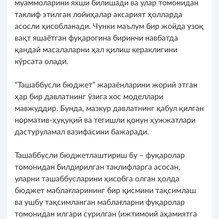
муаммоларини яхши билишади ва улар томонидан
таклиф этилган лойиҳалар аксарият ҳолларда
асосли ҳисобланади. Чунки маълум бир жойда узоқ
вақт яшаётган фуқарогина биринчи навбатда
қандай масалаларни ҳал қилиш кераклигини
кўрсата олади.
“Ташаббусли бюджет” жараёнларини жорий этган
ҳар бир давлатнинг ўзига хос моделлари
мавжуддир. Бунда, мазкур давлатнинг қабул қилган
норматив-ҳуқуқий ва тегишли қонун ҳужжатлари
дастуруламал вазифасини бажаради.
Ташаббусли бюджетлаштириш бу – фуқаролар
томонидан билдирилган таклифларга асосан,
уларни ташаббусларини ҳисобга олган ҳолда
бюджет маблағларининг бир қисмини тақсимлаш
ва ушбу тақсимланган маблағларни фуқаролар
томонидан илгари сурилган (ижтимоий аҳамиятга