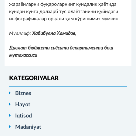
жараёнларни фуқароларнинг кундалик ҳаётида
кундан кунга долзарб тус олаётганини қуйидаги
инфографикалар орқали ҳам кўришимиз мумкин.
Муаллиф:
Хабибулла Хамидов,
Давлат бюджети сиёсати департаменти бош
мутахассиси
KATEGORIYALAR
Biznes
Hayot
Iqtisod
Madaniyat