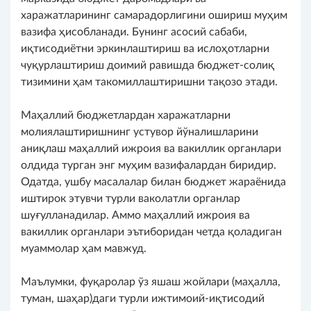
харажатларининг самарадорлигини ошириш муҳим
вазифа ҳисобланади. Бунинг асосий сабаби,
иқтисодиётни эркинлаштириш ва ислоҳотларни
чуқурлаштириш доимий равишда бюджет-солиқ
тизимини ҳам такомиллаштиришни тақозо этади.
Маҳаллий бюджетлардан харажатларни
молиялаштиришнинг устувор йўналишларини
аниқлаш маҳаллий ижроия ва вакиллик органлари
олдида турган энг муҳим вазифалардан биридир.
Одатда, ушбу масалалар билан бюджет жараёнида
иштирок этувчи турли ваколатли органлар
шуғулланадилар. Аммо маҳаллий ижроия ва
вакиллик органлари эътиборидан четда қоладиган
муаммолар ҳам мавжуд.
Маълумки, фуқаролар ўз яшаш жойлари (маҳалла,
туман, шаҳар)даги турли ижтимоий-иқтисодий