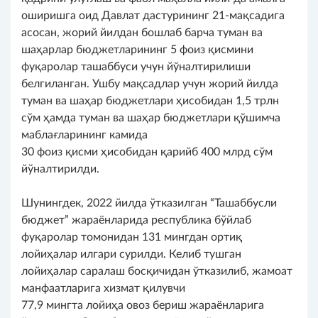
оширишга оид Давлат дастурининг 21-мақсадига
асосан, жорий йилдан бошлаб барча туман ва
шаҳарлар бюджетларининг 5 фоиз қисмини
фуқаролар ташаббуси учун йўналтирилиши
белгиланган. Ушбу мақсадлар учун жорий йилда
туман ва шаҳар бюджетлари ҳисобидан 1,5 трлн
сўм ҳамда туман ва шаҳар бюджетлари қўшимча
маблағларининг камида
30 фоиз қисми ҳисобидан қарийб 400 млрд сўм
йўналтирилди.
Шунингдек, 2022 йилда ўтказилган “Ташаббусли
бюджет” жараёнларида республика бўйлаб
фуқаролар томонидан 131 мингдан ортиқ
лойиҳалар илгари сурилди. Келиб тушган
лойиҳалар саралаш босқичидан ўтказилиб, жамоат
манфаатларига хизмат қилувчи
77,9 мингта лойиҳа овоз бериш жараёнларига