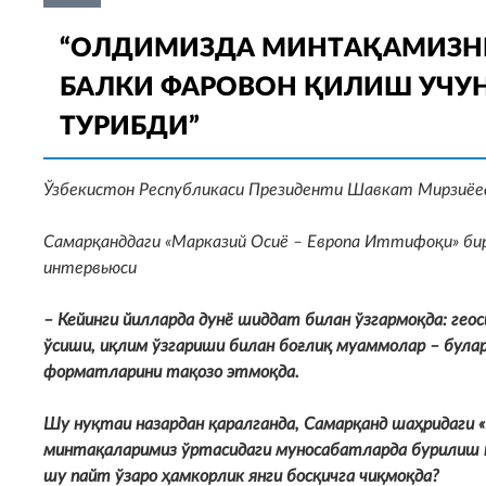
“ОЛДИМИЗДА МИНТАҚАМИЗНИ
БАЛКИ ФАРОВОН ҚИЛИШ УЧУ
ТУРИБДИ”
Ўзбекистон Республикаси Президенти Шавкат Мирзиёе
Самарқанддаги «Марказий Осиё – Европа Иттифоқи» би
интервьюси
– Кейинги йилларда дунё шиддат билан ўзгармоқда: гео
ўсиши, иқлим ўзгариши билан боғлиқ муаммолар – булар
форматларини тақозо этмоқда.
Шу нуқтаи назардан қаралганда, Самарқанд шаҳридаги
минтақаларимиз ўртасидаги муносабатларда бурилиш н
шу пайт ўзаро ҳамкорлик янги босқичга чиқмоқда?