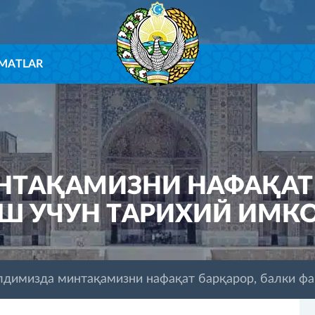
ZMATLAR
ТАҚАМИЗНИ НАФАҚАТ 
Ш УЧУН ТАРИХИЙ ИМКО
лдимизда минтақамизни нафақат барқарор, балки фа