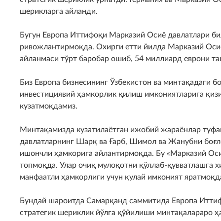
шерикларга айланди.
Бугун Европа Иттифоқи Марказий Осиё давлатлари би
ривожлантирмоқда. Охирги етти йилда Марказий Оси
айланмаси тўрт баробар ошиб, 54 миллиард еврони та
Биз Европа бизнесининг Ўзбекистон ва минтақадаги б
инвестициявий ҳамкорлик қилиш имкониятларига қиз
кузатмоқдамиз.
Минтақамизда кузатилаётган ижобий жараёнлар туфай
давлатларнинг Шарқ ва Ғарб, Шимол ва Жанубни боғл
ишончли ҳамкорига айлантирмоқда. Бу «Марказий Ос
топмоқда. Улар очиқ мулоқотни қўллаб-қувватлашга х
манфаатли ҳамкорлиги учун қулай имконият яратмоқд
Бундай шароитда Самарқанд саммитида Европа Иттиф
стратегик шериклик йўлга қўйилиши минтақалараро ҳ