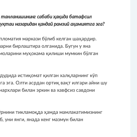
танланишининг сабаби ҳақида батафсил
уқтаи назаридан қандай рамзий аҳамиятга эга?
пломатия маркази бўлиб келган шаҳардир.
ларни бирлаштира олганида. Бугун у яна
ммоларини муҳокама қилиши мумкин бўлган
дудида истиқомат қилган халқларнинг кўп
а эга. Олти асрдан ортиқ вақт илгари айни шу
архлари билан эркин ва хавфсиз савдони
 ўрнини тикламоқда ҳамда мамлакатимизнинг
, уни янги, янада кенг мазмун билан