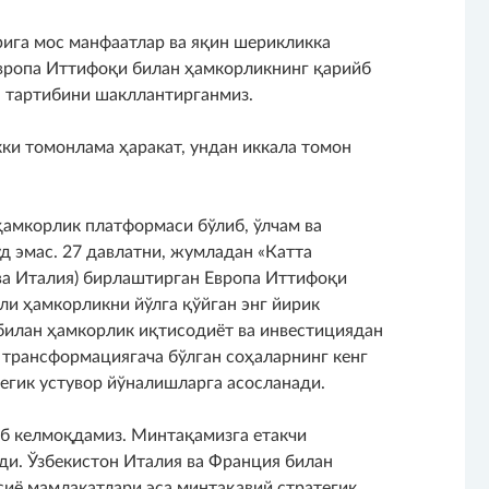
рига мос манфаатлар ва яқин шерикликка
Европа Иттифоқи билан ҳамкорликнинг қарийб
н тартибини шакллантирганмиз.
ки томонлама ҳаракат, ундан иккала томон
ҳамкорлик платформаси бўлиб, ўлчам ва
 эмас. 27 давлатни, жумладан «Катта
 ва Италия) бирлаштирган Европа Иттифоқи
и ҳамкорликни йўлга қўйган энг йирик
билан ҳамкорлик иқтисодиёт ва инвестициядан
 трансформациягача бўлган соҳаларнинг кенг
егик устувор йўналишларга асосланади.
б келмоқдамиз. Минтақамизга етакчи
и. Ўзбекистон Италия ва Франция билан
сиё мамлакатлари эса минтақавий стратегик