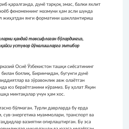
иб қаралганда, дунё тарқоқ эмас, балки яхлит
 ноёб феноменнинг мазмуни ҳам асли шунда
ал жиҳатдан янги форматини шакллантириш
шларни қандай тавсифлаган бўлардингиз,
 қайси устувор йўналишларга эътибор
рказий Осиё Ўзбекистон ташқи сиёсатининг
 билан боғлиқ. Биринчидан, бугунги дунё
 зиддиятлар ва зўравонлик авж олаётган
ида юз бераётганини кўрамиз. Бу ҳолат Яқин
шқа минтақалар учун ҳам хос.
асно бўлмаган. Турли даврларда бу ерда
, сув-энергетика муаммолари, транспорт ва
таҳдидлар вазиятни оғирлаштирган. Бу эса
овчиликлар чуқурлашди ва юзага келаётган