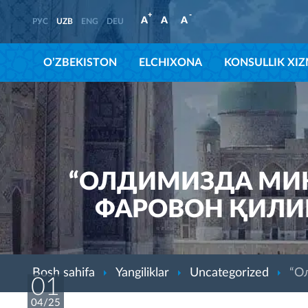
+
-
A
A
A
РУС
UZB
ENG
DEU
O’ZBEKISTON
ELCHIXONA
KONSULLIK XI
“ОЛДИМИЗДА МИН
ФАРОВОН ҚИЛИ
Bosh sahifa
Yangiliklar
Uncategorized
“О
01
04/25