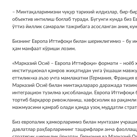
– Минтақаларимизни чуқур тарихий илдизлар, бир-би
объектив интилиш боғлаб туради. Бугунги кунда биз 
ўттиз йиллик самарали тажрибага асосланган аниқ ку
Бизнинг Европа Иттифоқи билан шериклигимиз – бу ик
ҳам манфаат кўриши лозим.
«Марказий Осиё – Европа Иттифоқи» формати – ноёб 
институционал қамров жиҳатидан унга ўхшаши мавжуд
еттилик»ка аъзо учта мамлакатни (Германия, Франция
Марказий Осиё билан минтақалараро даражада тизимл
интеграцион тузилма ҳисобланади. Европа Иттифоқи 
тортиб барқарор ривожланиш, хавфсизлик ва рақамли
мажмуасини қамраб олади ҳамда узоқ муддатли страт
Биз европалик ҳамкорларимиз билан мунтазам учраши
давлатлар раҳбарларининг ташрифлари анча фаоллашд
стратегик шериклик ўрнатди. Германия ва Марказий О