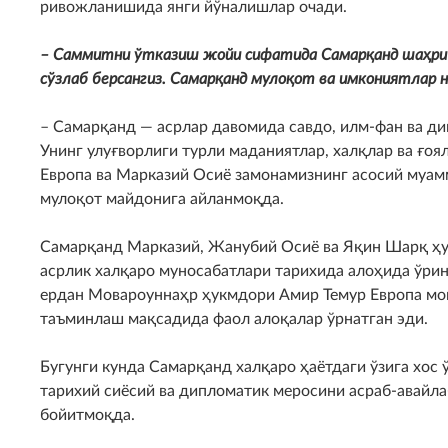
ривожланишида янги йўналишлар очади.
– Саммитни ўтказиш жойи сифатида Самарқанд шаҳри 
сўзлаб берсангиз. Самарқанд мулоқот ва имкониятлар н
– Самарқанд — асрлар давомида савдо, илм-фан ва ди
Унинг улуғворлиги турли маданиятлар, халқлар ва ғоя
Европа ва Марказий Осиё замонамизнинг асосий муа
мулоқот майдонига айланмоқда.
Самарқанд Марказий, Жанубий Осиё ва Яқин Шарқ ҳу
асрлик халқаро муносабатлари тарихида алоҳида ўринг
ердан Мовароуннаҳр ҳукмдори Амир Темур Европа мон
таъминлаш мақсадида фаол алоқалар ўрнатган эди.
Бугунги кунда Самарқанд халқаро ҳаётдаги ўзига хос
тарихий сиёсий ва дипломатик меросини асраб-авайлаб
бойитмоқда.