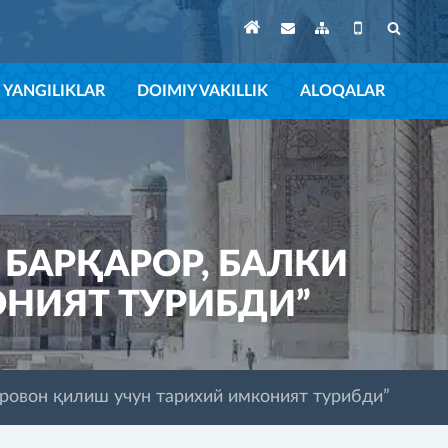
YANGILIKLAR
DOIMIY VAKILLIK
ALOQALAR
БАРҚАРОР, БАЛКИ
НИЯТ ТУРИБДИ”
ровон қилиш учун тарихий имконият турибди”