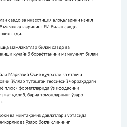
лан савдо ва инвестиция алоқаларини изчил
ё мамлакатларининг ЕИ билан савдо
шкил этди.
ошқа мамлакатлар билан савдо ва
иқиши кучайиб бораётганини мамнуният билан
ли Марказий Осиё қудратли ва етакчи
овчи йўллар туташган геосиёсий чорраҳадаги
иё плюс» форматларида ўз ифодасини
измат қилиб, барча томонларнинг ўзаро
а.
оқи ва минтақамиз давлатлари ўртасида
амкорлик ва ўзаро боғлиқликнинг