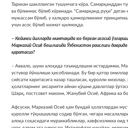
Тарихан шаклланган тушунчага кўра, Самарқанддан тур
ва бўлинмас бўлиб кўринади. “Самарқанд руҳи” деган
мужассам бўлиб, у халқаро ҳамкорликнинг принципи
учун асос бўлиб хизмат қилмоқда.
– Кейинги йилларда минтақада юз берган асосий ўзгари
Марказий Осиё бешлигида Ўзбекистон раислиги даврида
қаратасиз?
– Аввало, шуни алоҳида таъкидлашни истардимки, Ма
устувор йўналиши ҳисобланади. Бу бир қатор омиллар
сиёсати харитасига назар ташласак, қуролли низолар,
ҳолатларнинг аксарияти айнан қўшни давлатлар ўртас
Шарқ, постсовет макони, Жанубий Осиё, Африка ва бо
Афсуски, Марказий Осиё ҳам бундай ҳолатлардан муст
қуролли тўқнашувлар содир бўлган, чегара масалалари
алоқа соҳасидаги мураккабликлар, хавфсизликка оид 
узоқ давом эта олмасди. Ихтилофлар кучайди, келишм