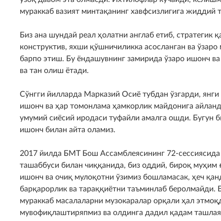
мураккаб вазият минтақанинг хавфсизлигига жиддий 
Биз ана шундай реал ҳолатни англаб етиб, стратегик 
конструктив, яхши қўшничиликка асосланган ва ўзаро
барпо этиш. Бу ёндашувнинг замирида ўзаро ишонч ва
ва тан олиш ётади.
Сўнгги йилларда Марказий Осиё тубдан ўзгарди, янги 
ишонч ва ҳар томонлама ҳамкорлик майдонига айланд
умумий сиёсий иродаси туфайли амалга ошди. Бугун б
ишонч билан айта оламиз.
2017 йилда БМТ Бош Ассамблеясининг 72-сессиясида
ташаббуси билан чиққанида, биз оддий, бироқ муҳим ғ
ишонч ва очиқ мулоқотни ўзимиз бошламасак, ҳеч қа
барқарорлик ва тараққиётни таъминлаб беролмайди. Б
мураккаб масалаларни музокаралар орқали ҳал этмоқ
мувофиқлаштиряпмиз ва олдинга дадил қадам ташлая