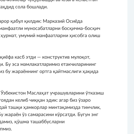
таҳдид сола бошлади.
қарор қабул қилдик: Марказий Осиёда
 манфаатли муносабатларни босқичма-босқич
 ҳурмат, умумий манфаатларни ҳисобга олиш
қиёфа касб этди — конструктив мулоқот,
и. Бу эса мамлакатларимиз етакчиларининг
из бу жараённинг ортга қайтмаслиги ҳақида
 Ўзбекистон Маслаҳат учрашувларини ўтказиш
оядан келиб чиққан эдик: агар биз ўзаро
ндай ташқи ҳамкорлар минтақамизда тинчлик,
у жараён ўз самарасини кўрсатди. Бугун энг
дамиз, қўшма ташаббусларни
пмиз.