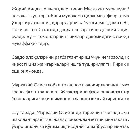
Жорий йилда Тошкентда еттинчи Маслаҳат учрашуви б
нафақат кун тартибини муҳокама қиляпмиз, фикр алм
ўзгартирувчи аниқ қарорларни қабул қилмоқдамиз. Яқ
Тожикистон ўртасида давлат чегарасини делимитация
бўлди. Бу — томонларнинг йиллар давомидаги саъй-ҳ
муваффақиятдир.
Савдо алоқаларини рағбатлантириш учун чегараолди 
инвестиция жамғармалари ишга тушириляпти, йирик и
оширилмоқда.
Марказий Осиё глобал транспорт занжирларининг муҳ
Трансафғон транспорт йўлакларини фаол ривожланти
бозорларига чиқиш имкониятларини кенгайтиришга хи
Шу тарзда, Марказий Осиё энди тарихнинг четида эмас
шакллантираётган, жадал ривожланаётган минтақага 
ўзаро ишонч ва қўшма иқтисодий ташаббуслар минтақ