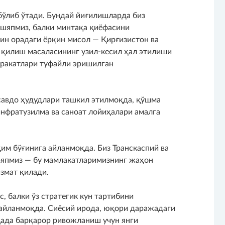
ўлиб ўтади. Бундай йиғилишларда биз
ашяпмиз, балки минтақа қиёфасини
ин орадаги ёрқин мисол — Қирғизистон ва
 қилиш масаласининг узил-кесил ҳал этилиши
аракатлари туфайли эришилган
савдо ҳудудлари ташкил этилмоқда, қўшма
нфратузилма ва саноат лойиҳалари амалга
им бўғинига айланмоқда. Биз Транскаспий ва
ряпмиз — бу мамлакатларимизнинг жаҳон
змат қилади.
, балки ўз стратегик кун тартибини
айланмоқда. Сиёсий ирода, юқори даражадаги
ада барқарор ривожланиш учун янги