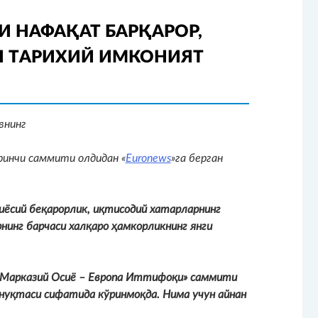
 НАФАҚАТ БАРҚАРОР,
Н ТАРИХИЙ ИМКОНИЯТ
внинг
ринчи саммити олдидан «
Euronews
»га берган
сиёсий беқарорлик, иқтисодий хатарларнинг
нинг барчаси халқаро ҳамкорликнинг янги
 «Марказий Осиё – Европа Иттифоқи» саммити
уқтаси сифатида кўринмоқда. Нима учун айнан