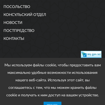
ПОСОЛЬСТВО
КОНСУЛЬСКИЙ ОТДЕЛ
НОВОСТИ
ПОСТПРЕДСТВО
КОНТАКТЫ
Мы используем файлы cookie, чтобы предоставить вам
DEVELOPED BY MAGNUS DIGITAL
максимально удобные возможности использования
нашего веб-сайта. Используя этот сайт, вы
соглашаетесь с тем, что мы можем хранить файлы
При использовании опубликованных материалов
ссылка обязательна. Все права защищены.
cookie и получать к ним доступ на вашем устройстве.
Copyright © 2017 - 2026. Посольство Республики
Узбекистан в Австрии