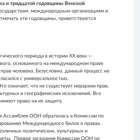
ка и тридцатой годовщины Венской
осударствам, международным организациям и
тмечать эти годовщины, приветствуются
агического периода в истории XX века —
ового, основанного на международном праве
рав человека. Безусловно, данный процесс не
гласился с универсальностью,
о означает, что не существует иерархии прав,
льтурных и географических исключений. Все
имеют право на их защиту.
ная Ассамблея ООН обратилась к Комиссии по
мированию Международного билля о правах.
азличных политических, культурных и
анеты. Первое заседание Комиссии ООН по