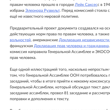
правам человека прошло в городке
Лейк Саксес
с в 19
избрана
Элеонора Рузвельт
. Перед комиссией стояла 
ещё не известного мировой политике.
Предварительный проект документа создавался на ос
действующих норм права по правам человека, а также 
вольностей
, американские
Декларация независимост
французская
Декларация прав человека и гражданина
комиссия направила Генеральной Ассамблее и ЭКОСО
прав человека.
Еще одной иллюстрацией того, насколько непростым б
том, что Генеральной Ассамблее ООН потребовалось 
заседаний, чтобы в итоге прийти к некоему консенсусу
Генеральной Ассамблеи, который обсуждал текст декл
заседание ассамблеи, провел 81 заседание и рассмот
поправки и дополнения к тексту.