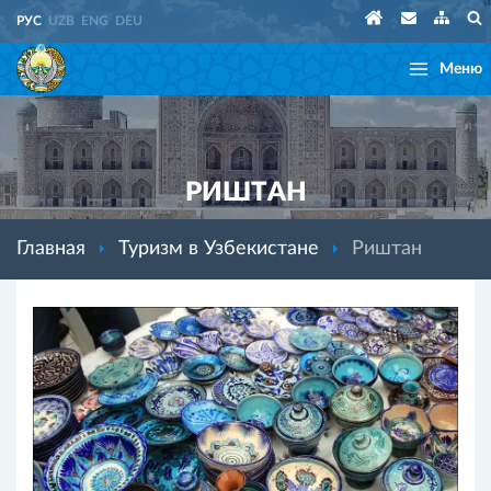
РУС
UZB
ENG
DEU
Меню
РИШТАН
Главная
Туризм в Узбекистане
Риштан