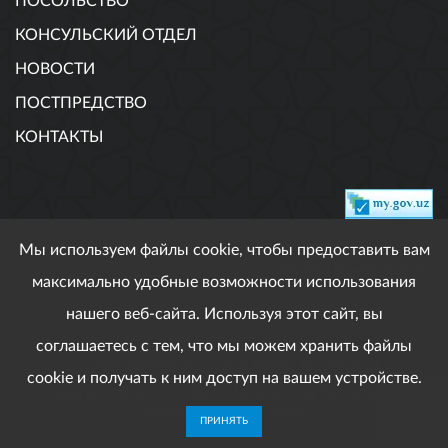
ПОСОЛЬСТВО
КОНСУЛЬСКИЙ ОТДЕЛ
НОВОСТИ
ПОСТПРЕДСТВО
КОНТАКТЫ
Мы используем файлы cookie, чтобы предоставить вам
DEVELOPED BY MAGNUS DIGITAL
максимально удобные возможности использования
нашего веб-сайта. Используя этот сайт, вы
соглашаетесь с тем, что мы можем хранить файлы
При использовании опубликованных материалов
ссылка обязательна. Все права защищены.
cookie и получать к ним доступ на вашем устройстве.
Copyright © 2017 - 2026. Посольство Республики
Узбекистан в Австрии
ПРИНЯТЬ