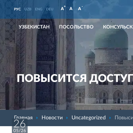
+
-
A
A
A
РУС
UZB
ENG
DEU
УЗБЕКИСТАН
ПОСОЛЬСТВО
КОНСУЛЬСК
ПОВЫСИТСЯ ДОСТУП
Главная
Новости
Uncategorized
Повыси
26
05/26